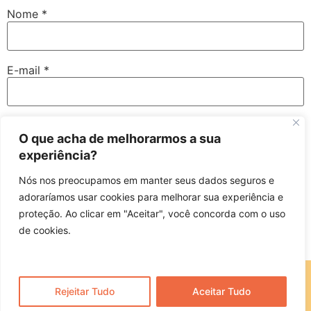
Nome
*
E-mail
*
Site
O que acha de melhorarmos a sua
experiência?
Nós nos preocupamos em manter seus dados seguros e
Salvar meus dados neste navegador para a próxima vez
adoraríamos usar cookies para melhorar sua experiência e
que eu comentar.
proteção. Ao clicar em "Aceitar", você concorda com o uso
de cookies.
Clínica Alimenta Psi © 2025 – Todos os Direitos Reservados
Entre em contato
Rejeitar Tudo
Aceitar Tudo
Desenvolvido por:
Studio ✦ Luiza Fecker